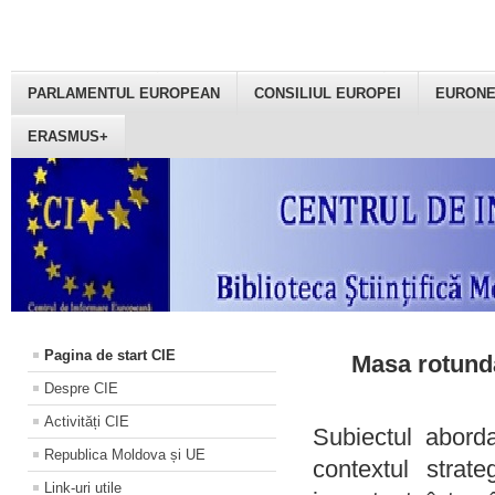
PARLAMENTUL EUROPEAN
CONSILIUL EUROPEI
EURON
ERASMUS+
Pagina de start CIE
Masa rotundă
Despre CIE
Activități CIE
Subiectul aborda
Republica Moldova și UE
contextul strat
Link-uri utile