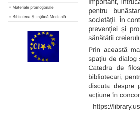
important, întruc
Materiale promoţionale
pentru bunăstar
Biblioteca Științifică Medicală
societății. În con
prevenției și pr
sănătății creierul
Prin această ma
spațiu de dialog 
Catedra de filo
bibliotecari, pent
discuta despre p
acțiune în concord
https://library.