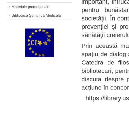
important, întruc
Materiale promoţionale
pentru bunăstar
Biblioteca Științifică Medicală
societății. În con
prevenției și pr
sănătății creierul
Prin această ma
spațiu de dialog 
Catedra de filo
bibliotecari, pent
discuta despre p
acțiune în concord
https://library.