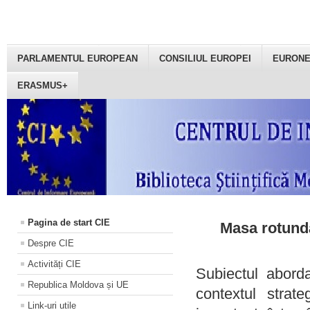
PARLAMENTUL EUROPEAN
CONSILIUL EUROPEI
EURON
ERASMUS+
Pagina de start CIE
Masa rotundă
Despre CIE
Activități CIE
Subiectul aborda
Republica Moldova și UE
contextul strat
Link-uri utile