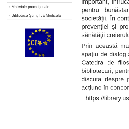
important, întruc
Materiale promoţionale
pentru bunăstar
Biblioteca Științifică Medicală
societății. În con
prevenției și pr
sănătății creierul
Prin această ma
spațiu de dialog 
Catedra de filo
bibliotecari, pent
discuta despre p
acțiune în concord
https://library.