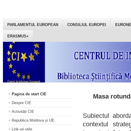
PARLAMENTUL EUROPEAN
CONSILIUL EUROPEI
EURON
ERASMUS+
Pagina de start CIE
Masa rotundă
Despre CIE
Activități CIE
Subiectul aborda
Republica Moldova și UE
contextul strat
Link-uri utile