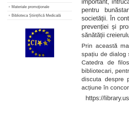
important, întruc
Materiale promoţionale
pentru bunăstar
Biblioteca Științifică Medicală
societății. În con
prevenției și pr
sănătății creierul
Prin această ma
spațiu de dialog 
Catedra de filo
bibliotecari, pent
discuta despre p
acțiune în concord
https://library.