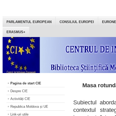
PARLAMENTUL EUROPEAN
CONSILIUL EUROPEI
EURON
ERASMUS+
Pagina de start CIE
Masa rotundă
Despre CIE
Activități CIE
Subiectul aborda
Republica Moldova și UE
contextul strat
Link-uri utile