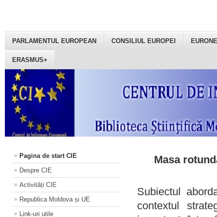
PARLAMENTUL EUROPEAN
CONSILIUL EUROPEI
EURON
ERASMUS+
Pagina de start CIE
Masa rotundă
Despre CIE
Activități CIE
Subiectul aborda
Republica Moldova și UE
contextul strat
Link-uri utile