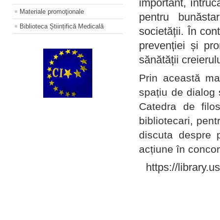
important, întruc
Materiale promoţionale
pentru bunăstar
Biblioteca Științifică Medicală
societății. În con
prevenției și pr
sănătății creierul
Prin această ma
spațiu de dialog 
Catedra de filo
bibliotecari, pent
discuta despre p
acțiune în concord
https://library.