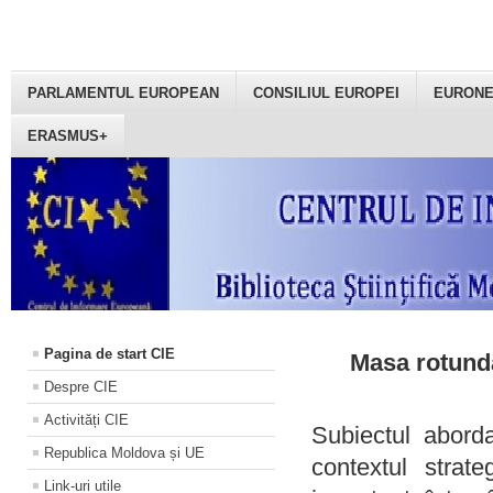
PARLAMENTUL EUROPEAN
CONSILIUL EUROPEI
EURON
ERASMUS+
Pagina de start CIE
Masa rotundă
Despre CIE
Activități CIE
Subiectul aborda
Republica Moldova și UE
contextul strat
Link-uri utile