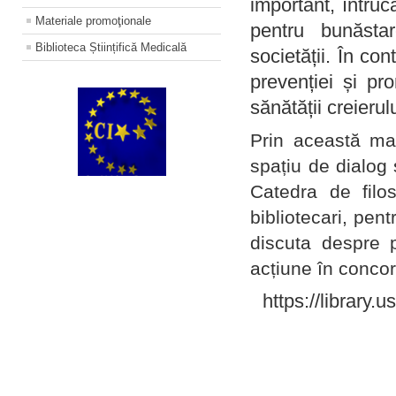
important, întruc
Materiale promoţionale
pentru bunăstar
Biblioteca Științifică Medicală
societății. În con
prevenției și pr
sănătății creierul
Prin această ma
spațiu de dialog 
Catedra de filo
bibliotecari, pent
discuta despre p
acțiune în concord
https://library.