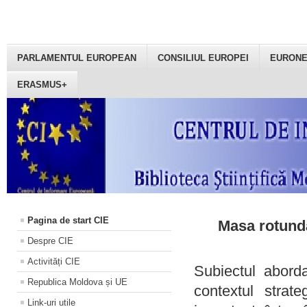
PARLAMENTUL EUROPEAN
CONSILIUL EUROPEI
EURON
ERASMUS+
Pagina de start CIE
Masa rotundă
Despre CIE
Activități CIE
Subiectul aborda
Republica Moldova și UE
contextul strat
Link-uri utile