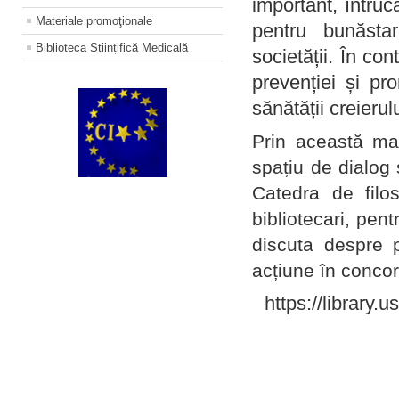
important, întruc
Materiale promoţionale
pentru bunăstar
Biblioteca Științifică Medicală
societății. În con
prevenției și pr
sănătății creierul
Prin această ma
spațiu de dialog 
Catedra de filo
bibliotecari, pent
discuta despre p
acțiune în concord
https://library.