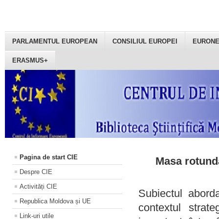
PARLAMENTUL EUROPEAN
CONSILIUL EUROPEI
EURON
ERASMUS+
Pagina de start CIE
Masa rotundă
Despre CIE
Activități CIE
Subiectul aborda
Republica Moldova și UE
contextul strat
Link-uri utile