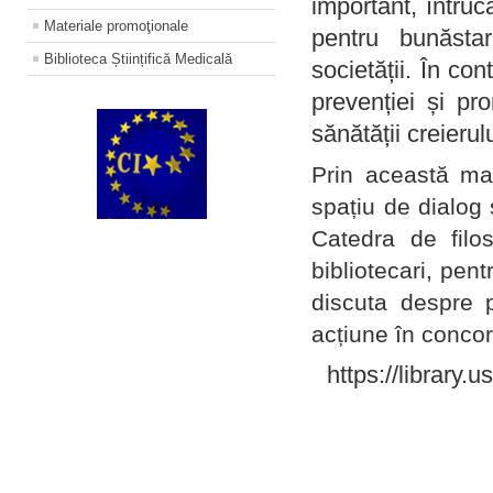
important, întruc
Materiale promoţionale
pentru bunăstar
Biblioteca Științifică Medicală
societății. În con
prevenției și pr
sănătății creierul
Prin această ma
spațiu de dialog 
Catedra de filo
bibliotecari, pent
discuta despre p
acțiune în concord
https://library.