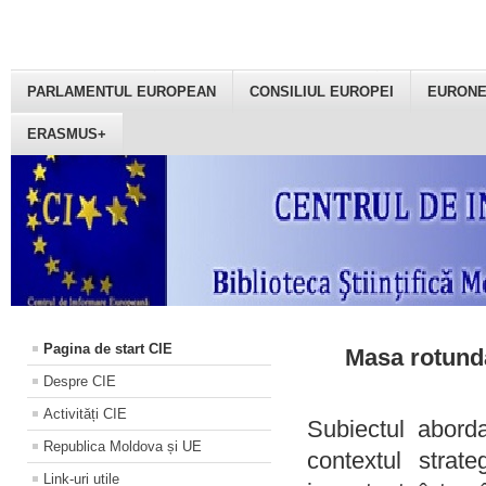
PARLAMENTUL EUROPEAN
CONSILIUL EUROPEI
EURON
ERASMUS+
Pagina de start CIE
Masa rotundă
Despre CIE
Activități CIE
Subiectul aborda
Republica Moldova și UE
contextul strat
Link-uri utile