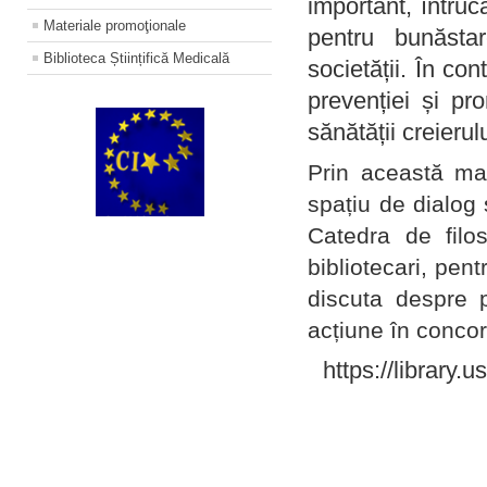
important, întruc
Materiale promoţionale
pentru bunăstar
Biblioteca Științifică Medicală
societății. În con
prevenției și pr
sănătății creierul
Prin această ma
spațiu de dialog 
Catedra de filo
bibliotecari, pent
discuta despre p
acțiune în concord
https://library.