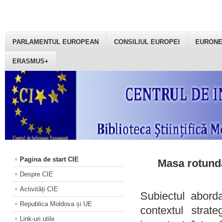
PARLAMENTUL EUROPEAN
CONSILIUL EUROPEI
EURON
ERASMUS+
Pagina de start CIE
Masa rotundă
Despre CIE
Activități CIE
Subiectul aborda
Republica Moldova și UE
contextul strat
Link-uri utile