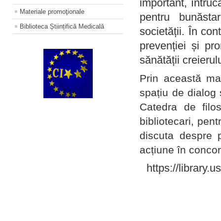
important, întruc
Materiale promoţionale
pentru bunăstar
Biblioteca Științifică Medicală
societății. În con
prevenției și pr
sănătății creierul
Prin această ma
spațiu de dialog 
Catedra de filo
bibliotecari, pent
discuta despre p
acțiune în concord
https://library.