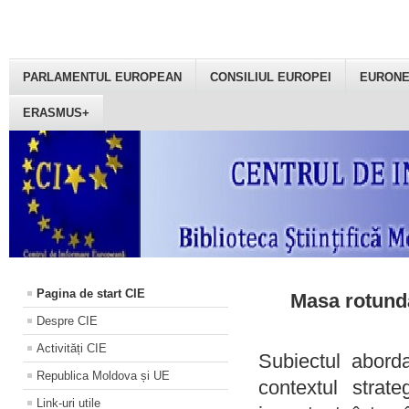
PARLAMENTUL EUROPEAN
CONSILIUL EUROPEI
EURON
ERASMUS+
Pagina de start CIE
Masa rotundă
Despre CIE
Activități CIE
Subiectul aborda
Republica Moldova și UE
contextul strat
Link-uri utile