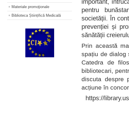
important, întruc
Materiale promoţionale
pentru bunăstar
Biblioteca Științifică Medicală
societății. În con
prevenției și pr
sănătății creierul
Prin această ma
spațiu de dialog 
Catedra de filo
bibliotecari, pent
discuta despre p
acțiune în concord
https://library.