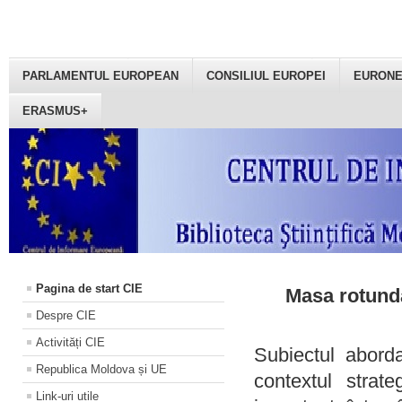
PARLAMENTUL EUROPEAN
CONSILIUL EUROPEI
EURON
ERASMUS+
Pagina de start CIE
Masa rotundă
Despre CIE
Activități CIE
Subiectul aborda
Republica Moldova și UE
contextul strat
Link-uri utile