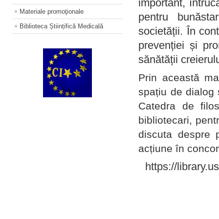
important, întruc
Materiale promoţionale
pentru bunăstar
Biblioteca Științifică Medicală
societății. În con
prevenției și pr
sănătății creierul
Prin această ma
spațiu de dialog 
Catedra de filo
bibliotecari, pent
discuta despre p
acțiune în concord
https://library.