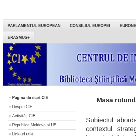
PARLAMENTUL EUROPEAN
CONSILIUL EUROPEI
EURON
ERASMUS+
Pagina de start CIE
Masa rotundă
Despre CIE
Activități CIE
Subiectul aborda
Republica Moldova și UE
contextul strat
Link-uri utile