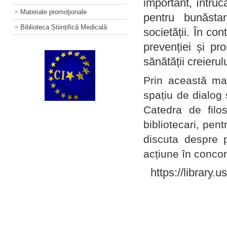
important, întruc
Materiale promoţionale
pentru bunăstar
Biblioteca Științifică Medicală
societății. În con
prevenției și pr
sănătății creierul
Prin această ma
spațiu de dialog 
Catedra de filo
bibliotecari, pent
discuta despre p
acțiune în concord
https://library.