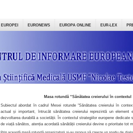
 EUROPEI
EURONEWS
EUROPA ONLINE
EUR-LEX
PR
Masa rotundă “Sănătatea creierului în contextul 
Subiectul abordat în cadrul Mesei rotunde “Sănătatea creierului în context
actual și important, întrucât sănătatea creierului reprezintă un element e
dezvoltarea durabilă a societății. În contextul strategiilor europene dedicate s
de viață sănătos, atenția acordată sănătății creierului devine o prioritate tot 
Prin această masă rotundă organizatorii şi-au propus să creeze un spațiu de dialog