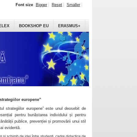
Font size
Bigger
Reset
Smaller
ELEX
BOOKSHOP EU
ERASMUS+
strategiilor europene”
ul strategiilor europene” este unul deosebit de
sențial pentru bunăstarea individului și pentru
ănătății publice, prevenției și promovării unui stil
mai evidentă.
 și schimb de idei între studenți, cadre didactice de