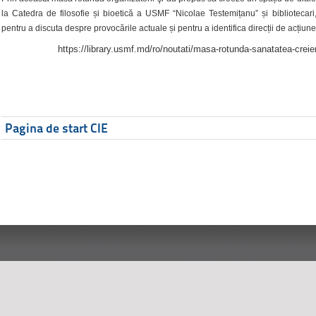
la Catedra de filosofie și bioetică a USMF “Nicolae Testemițanu” și bibliotecari,
pentru a discuta despre provocările actuale și pentru a identifica direcții de acțiune
https://library.usmf.md/ro/noutati/masa-rotunda-sanatatea-creier
Pagina de start CIE