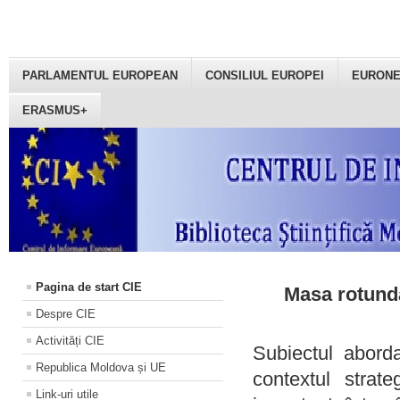
PARLAMENTUL EUROPEAN
CONSILIUL EUROPEI
EURON
ERASMUS+
Pagina de start CIE
Masa rotundă
Despre CIE
Activități CIE
Subiectul aborda
Republica Moldova și UE
contextul strat
Link-uri utile