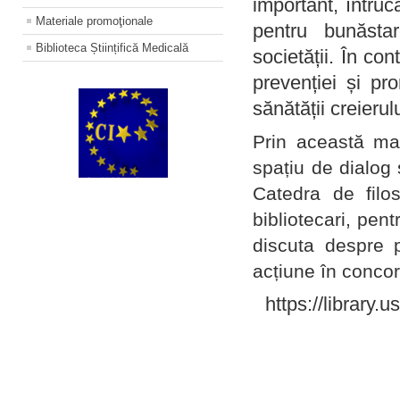
important, întruc
Materiale promoţionale
pentru bunăstar
Biblioteca Științifică Medicală
societății. În con
prevenției și pr
sănătății creierul
Prin această ma
spațiu de dialog 
Catedra de filo
bibliotecari, pent
discuta despre p
acțiune în concord
https://library.