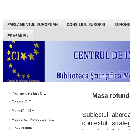
PARLAMENTUL EUROPEAN
CONSILIUL EUROPEI
EURON
ERASMUS+
Pagina de start CIE
Masa rotundă
Despre CIE
Activități CIE
Subiectul aborda
Republica Moldova și UE
contextul strat
Link-uri utile