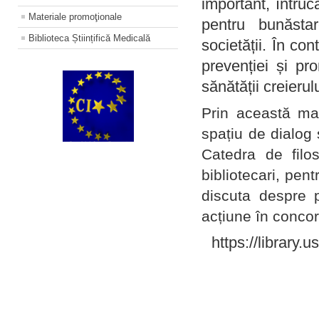
important, întruc
Materiale promoţionale
pentru bunăstar
Biblioteca Științifică Medicală
societății. În con
prevenției și pr
sănătății creierul
Prin această ma
spațiu de dialog 
Catedra de filo
bibliotecari, pent
discuta despre p
acțiune în concord
https://library.