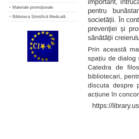
important, întruc
Materiale promoţionale
pentru bunăstar
Biblioteca Științifică Medicală
societății. În con
prevenției și pr
sănătății creierul
Prin această ma
spațiu de dialog 
Catedra de filo
bibliotecari, pent
discuta despre p
acțiune în concord
https://library.