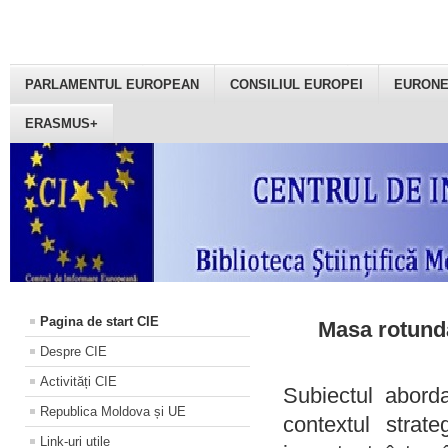
PARLAMENTUL EUROPEAN
CONSILIUL EUROPEI
EURON
ERASMUS+
Pagina de start CIE
Masa rotundă
Despre CIE
Activități CIE
Subiectul aborda
Republica Moldova și UE
contextul strat
Link-uri utile