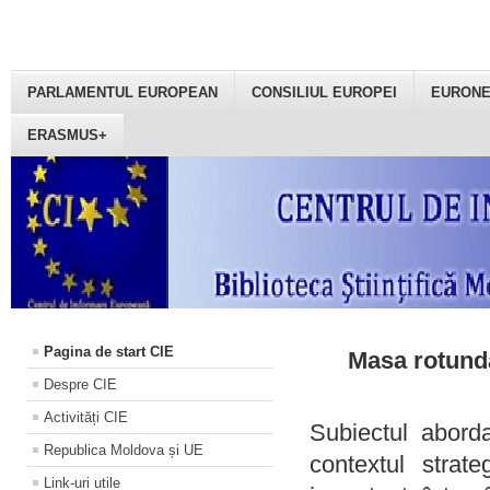
PARLAMENTUL EUROPEAN
CONSILIUL EUROPEI
EURON
ERASMUS+
Pagina de start CIE
Masa rotundă
Despre CIE
Activități CIE
Subiectul aborda
Republica Moldova și UE
contextul strat
Link-uri utile