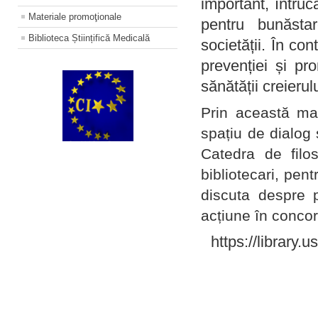
important, întruc
Materiale promoţionale
pentru bunăstar
Biblioteca Științifică Medicală
societății. În con
prevenției și pr
sănătății creierul
Prin această ma
spațiu de dialog 
Catedra de filo
bibliotecari, pent
discuta despre p
acțiune în concord
https://library.