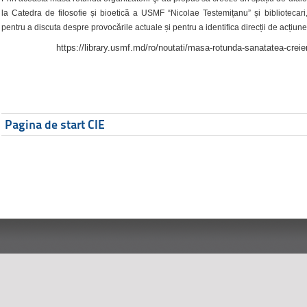
la Catedra de filosofie și bioetică a USMF “Nicolae Testemițanu” și bibliotecari,
pentru a discuta despre provocările actuale și pentru a identifica direcții de acțiune
https://library.usmf.md/ro/noutati/masa-rotunda-sanatatea-creier
Pagina de start CIE