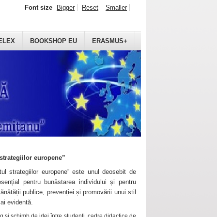
Font size
Bigger
Reset
Smaller
ELEX
BOOKSHOP EU
ERASMUS+
strategiilor europene”
ul strategiilor europene” este unul deosebit de
sențial pentru bunăstarea individului și pentru
ănătății publice, prevenției și promovării unui stil
mai evidentă.
 și schimb de idei între studenți, cadre didactice de