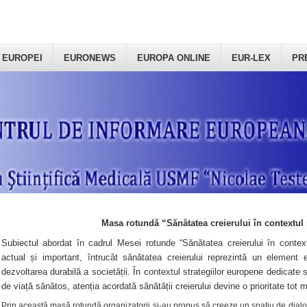
 EUROPEI
EURONEWS
EUROPA ONLINE
EUR-LEX
PR
Masa rotundă “Sănătatea creierului în contextul 
Subiectul abordat în cadrul Mesei rotunde “Sănătatea creierului în context
actual și important, întrucât sănătatea creierului reprezintă un element e
dezvoltarea durabilă a societății. În contextul strategiilor europene dedicate s
de viață sănătos, atenția acordată sănătății creierului devine o prioritate tot 
Prin această masă rotundă organizatorii şi-au propus să creeze un spațiu de dialog