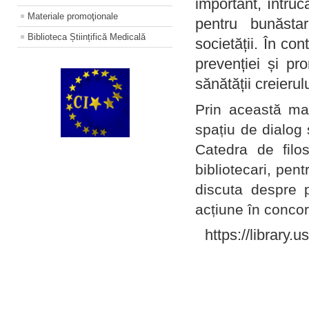
important, întruc
Materiale promoţionale
pentru bunăstar
Biblioteca Științifică Medicală
societății. În con
prevenției și pr
sănătății creierul
Prin această ma
spațiu de dialog 
Catedra de filo
bibliotecari, pent
discuta despre p
acțiune în concord
https://library.