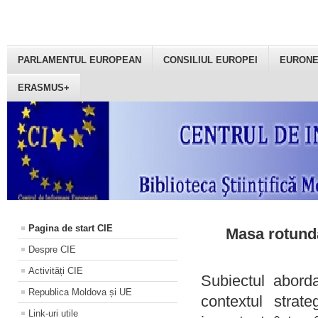
PARLAMENTUL EUROPEAN
CONSILIUL EUROPEI
EURON
ERASMUS+
Pagina de start CIE
Masa rotundă
Despre CIE
Activități CIE
Subiectul aborda
Republica Moldova și UE
contextul strat
Link-uri utile