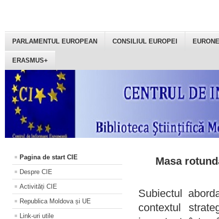
PARLAMENTUL EUROPEAN
CONSILIUL EUROPEI
EURON
ERASMUS+
Pagina de start CIE
Masa rotundă
Despre CIE
Activități CIE
Subiectul aborda
Republica Moldova și UE
contextul strat
Link-uri utile