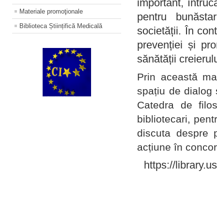
important, întruc
Materiale promoţionale
pentru bunăstar
Biblioteca Științifică Medicală
societății. În con
prevenției și pr
sănătății creierul
Prin această ma
spațiu de dialog 
Catedra de filo
bibliotecari, pent
discuta despre p
acțiune în concord
https://library.