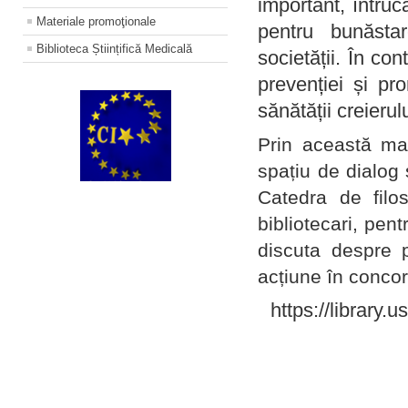
important, întruc
Materiale promoţionale
pentru bunăstar
Biblioteca Științifică Medicală
societății. În con
prevenției și pr
sănătății creierul
Prin această ma
spațiu de dialog 
Catedra de filo
bibliotecari, pent
discuta despre p
acțiune în concord
https://library.