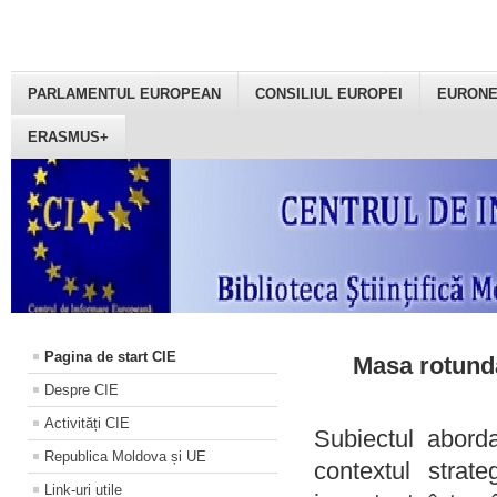
PARLAMENTUL EUROPEAN
CONSILIUL EUROPEI
EURON
ERASMUS+
Pagina de start CIE
Masa rotundă
Despre CIE
Activități CIE
Subiectul aborda
Republica Moldova și UE
contextul strat
Link-uri utile