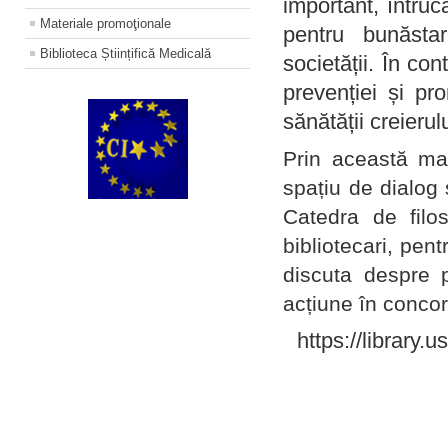
important, întruc
Materiale promoţionale
pentru bunăstar
Biblioteca Științifică Medicală
societății. În con
prevenției și pr
sănătății creierul
Prin această ma
spațiu de dialog 
Catedra de filo
bibliotecari, pent
discuta despre p
acțiune în concord
https://library.