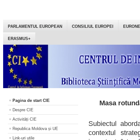
PARLAMENTUL EUROPEAN
CONSILIUL EUROPEI
EURON
ERASMUS+
Pagina de start CIE
Masa rotundă
Despre CIE
Activități CIE
Subiectul aborda
Republica Moldova și UE
contextul strat
Link-uri utile