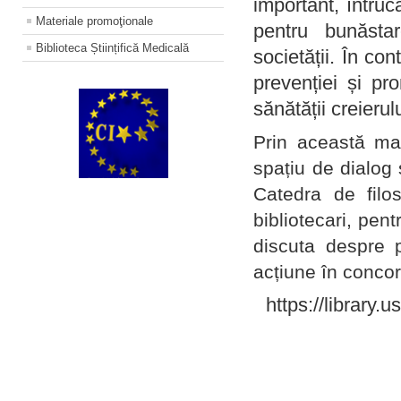
important, întruc
Materiale promoţionale
pentru bunăstar
Biblioteca Științifică Medicală
societății. În con
prevenției și pr
sănătății creierul
Prin această ma
spațiu de dialog 
Catedra de filo
bibliotecari, pent
discuta despre p
acțiune în concord
https://library.