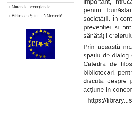
important, întruc
Materiale promoţionale
pentru bunăstar
Biblioteca Științifică Medicală
societății. În con
prevenției și pr
sănătății creierul
Prin această ma
spațiu de dialog 
Catedra de filo
bibliotecari, pent
discuta despre p
acțiune în concord
https://library.