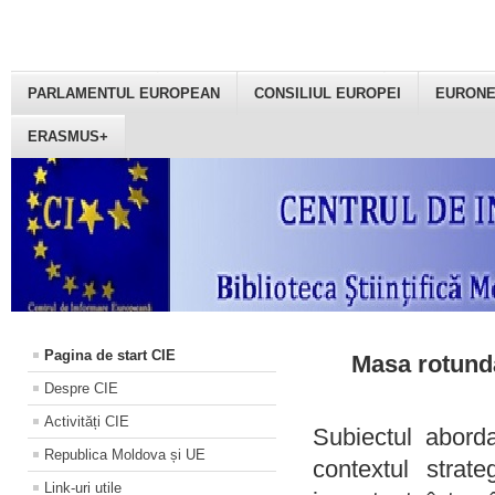
PARLAMENTUL EUROPEAN
CONSILIUL EUROPEI
EURON
ERASMUS+
Pagina de start CIE
Masa rotundă
Despre CIE
Activități CIE
Subiectul aborda
Republica Moldova și UE
contextul strat
Link-uri utile