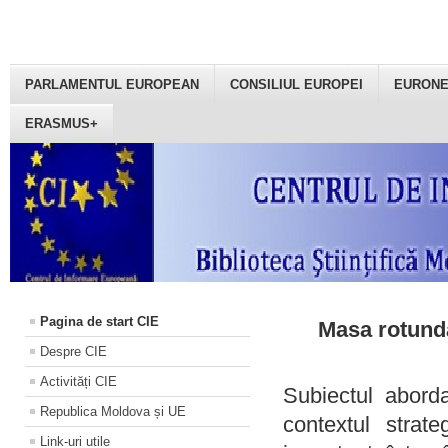
PARLAMENTUL EUROPEAN
CONSILIUL EUROPEI
EURON
ERASMUS+
Pagina de start CIE
Masa rotundă
Despre CIE
Activități CIE
Subiectul aborda
Republica Moldova și UE
contextul strat
Link-uri utile