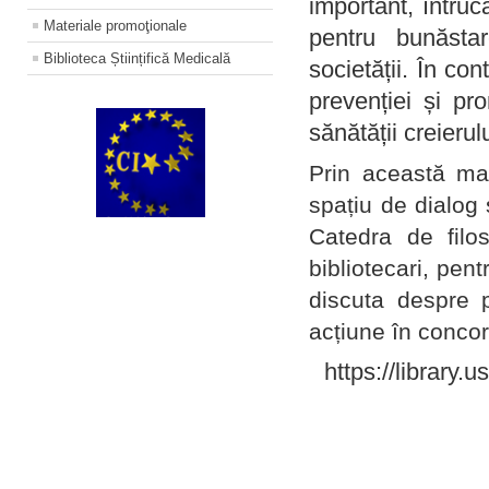
important, întruc
Materiale promoţionale
pentru bunăstar
Biblioteca Științifică Medicală
societății. În con
prevenției și pr
sănătății creierul
Prin această ma
spațiu de dialog 
Catedra de filo
bibliotecari, pent
discuta despre p
acțiune în concord
https://library.