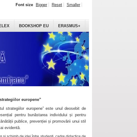
Font size
Bigger
Reset
Smaller
ELEX
BOOKSHOP EU
ERASMUS+
strategiilor europene”
ul strategiilor europene” este unul deosebit de
sențial pentru bunăstarea individului și pentru
ănătății publice, prevenției și promovării unui stil
mai evidentă.
 și schimb de idei între studenți, cadre didactice de