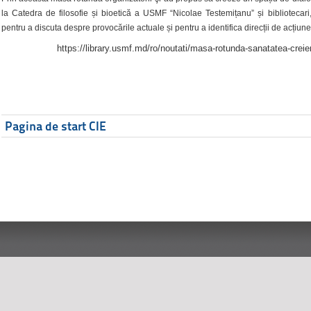
la Catedra de filosofie și bioetică a USMF “Nicolae Testemițanu” și bibliotecari,
pentru a discuta despre provocările actuale și pentru a identifica direcții de acțiune
https://library.usmf.md/ro/noutati/masa-rotunda-sanatatea-creier
Pagina de start CIE