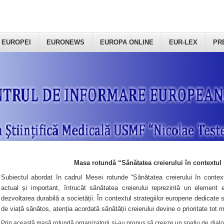
 EUROPEI
EURONEWS
EUROPA ONLINE
EUR-LEX
PR
Masa rotundă “Sănătatea creierului în contextul 
Subiectul abordat în cadrul Mesei rotunde “Sănătatea creierului în context
actual și important, întrucât sănătatea creierului reprezintă un element e
dezvoltarea durabilă a societății. În contextul strategiilor europene dedicate s
de viață sănătos, atenția acordată sănătății creierului devine o prioritate tot 
Prin această masă rotundă organizatorii şi-au propus să creeze un spațiu de dialog