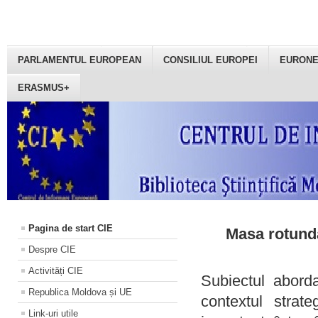
PARLAMENTUL EUROPEAN
CONSILIUL EUROPEI
EURON
ERASMUS+
Pagina de start CIE
Masa rotundă
Despre CIE
Activități CIE
Subiectul aborda
Republica Moldova și UE
contextul strat
Link-uri utile