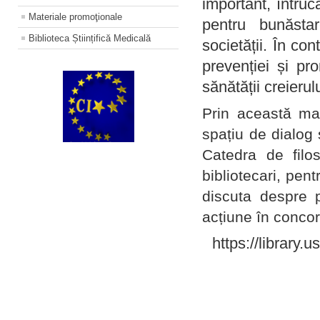
important, întruc
Materiale promoţionale
pentru bunăstar
Biblioteca Științifică Medicală
societății. În con
prevenției și pr
sănătății creierul
Prin această ma
spațiu de dialog 
Catedra de filo
bibliotecari, pent
discuta despre p
acțiune în concord
https://library.