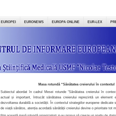
 EUROPEI
EURONEWS
EUROPA ONLINE
EUR-LEX
PR
Masa rotundă “Sănătatea creierului în contextul 
Subiectul abordat în cadrul Mesei rotunde “Sănătatea creierului în context
actual și important, întrucât sănătatea creierului reprezintă un element e
dezvoltarea durabilă a societății. În contextul strategiilor europene dedicate s
de viață sănătos, atenția acordată sănătății creierului devine o prioritate tot 
Prin această masă rotundă organizatorii şi-au propus să creeze un spațiu de dialog