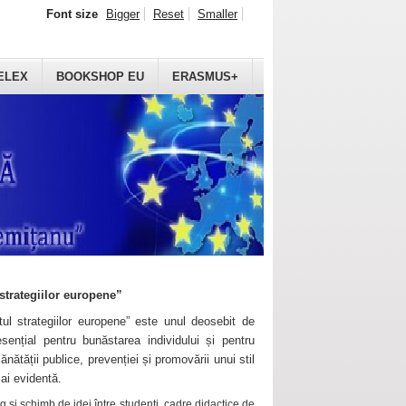
Font size
Bigger
Reset
Smaller
ELEX
BOOKSHOP EU
ERASMUS+
strategiilor europene”
ul strategiilor europene” este unul deosebit de
sențial pentru bunăstarea individului și pentru
ănătății publice, prevenției și promovării unui stil
mai evidentă.
 și schimb de idei între studenți, cadre didactice de