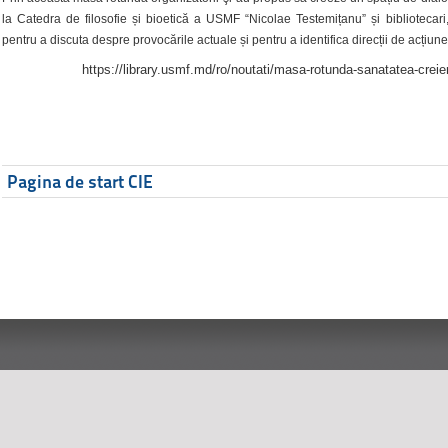
la Catedra de filosofie și bioetică a USMF “Nicolae Testemițanu” și bibliotecari,
pentru a discuta despre provocările actuale și pentru a identifica direcții de acțiune
https://library.usmf.md/ro/noutati/masa-rotunda-sanatatea-creier
Pagina de start CIE