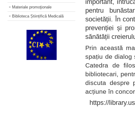
important, întruc
Materiale promoţionale
pentru bunăstar
Biblioteca Științifică Medicală
societății. În con
prevenției și pr
sănătății creierul
Prin această ma
spațiu de dialog 
Catedra de filo
bibliotecari, pent
discuta despre p
acțiune în concord
https://library.