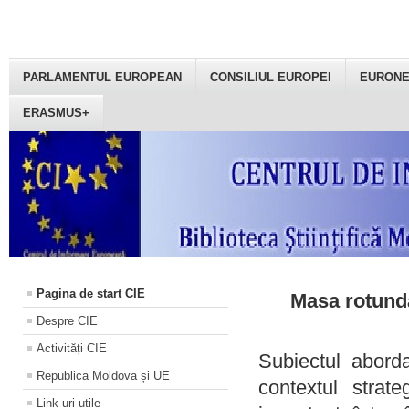
PARLAMENTUL EUROPEAN
CONSILIUL EUROPEI
EURON
ERASMUS+
Pagina de start CIE
Masa rotundă
Despre CIE
Activități CIE
Subiectul aborda
Republica Moldova și UE
contextul strat
Link-uri utile