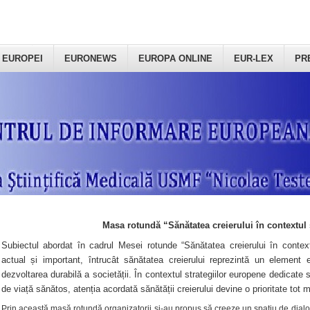
 EUROPEI
EURONEWS
EUROPA ONLINE
EUR-LEX
PR
Masa rotundă “Sănătatea creierului în contextul 
Subiectul abordat în cadrul Mesei rotunde “Sănătatea creierului în context
actual și important, întrucât sănătatea creierului reprezintă un element e
dezvoltarea durabilă a societății. În contextul strategiilor europene dedicate s
de viață sănătos, atenția acordată sănătății creierului devine o prioritate tot 
Prin această masă rotundă organizatorii şi-au propus să creeze un spațiu de dialog