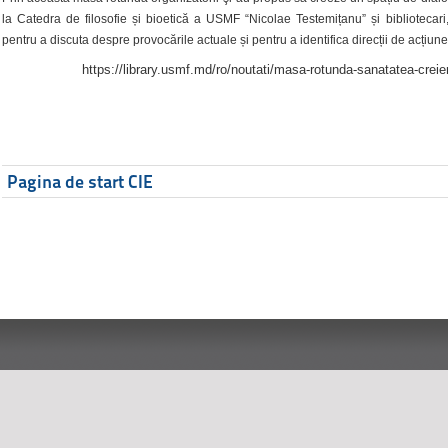
la Catedra de filosofie și bioetică a USMF “Nicolae Testemițanu” și bibliotecari,
pentru a discuta despre provocările actuale și pentru a identifica direcții de acțiune
https://library.usmf.md/ro/noutati/masa-rotunda-sanatatea-creier
Pagina de start CIE