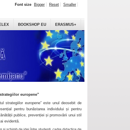
Font size
Bigger
Reset
Smaller
ELEX
BOOKSHOP EU
ERASMUS+
strategiilor europene”
ul strategiilor europene” este unul deosebit de
sențial pentru bunăstarea individului și pentru
ănătății publice, prevenției și promovării unui stil
mai evidentă.
 și schimb de idei între studenți, cadre didactice de