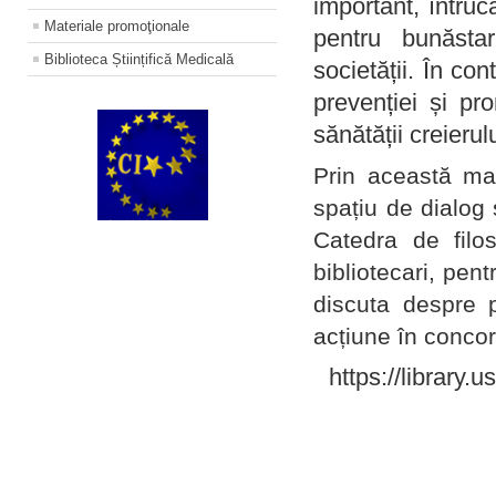
important, întruc
Materiale promoţionale
pentru bunăstar
Biblioteca Științifică Medicală
societății. În con
prevenției și pr
sănătății creierul
Prin această ma
spațiu de dialog 
Catedra de filo
bibliotecari, pent
discuta despre p
acțiune în concord
https://library.