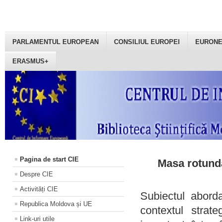
PARLAMENTUL EUROPEAN
CONSILIUL EUROPEI
EURON
ERASMUS+
Pagina de start CIE
Masa rotundă
Despre CIE
Activități CIE
Subiectul aborda
Republica Moldova și UE
contextul strat
Link-uri utile