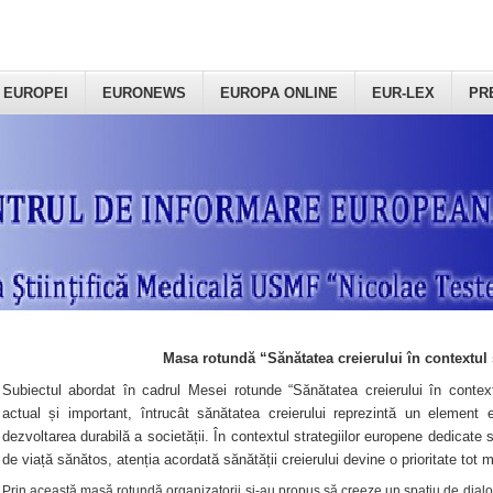
 EUROPEI
EURONEWS
EUROPA ONLINE
EUR-LEX
PR
Masa rotundă “Sănătatea creierului în contextul 
Subiectul abordat în cadrul Mesei rotunde “Sănătatea creierului în context
actual și important, întrucât sănătatea creierului reprezintă un element e
dezvoltarea durabilă a societății. În contextul strategiilor europene dedicate s
de viață sănătos, atenția acordată sănătății creierului devine o prioritate tot 
Prin această masă rotundă organizatorii şi-au propus să creeze un spațiu de dialog