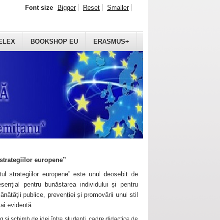
Font size
Bigger
Reset
Smaller
ELEX
BOOKSHOP EU
ERASMUS+
strategiilor europene”
ul strategiilor europene” este unul deosebit de
sențial pentru bunăstarea individului și pentru
ănătății publice, prevenției și promovării unui stil
mai evidentă.
 și schimb de idei între studenți, cadre didactice de