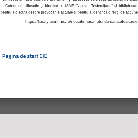
la Catedra de filosofie și bioetică a USMF “Nicolae Testemițanu” și bibliotecari,
pentru a discuta despre provocările actuale și pentru a identifica direcții de acțiune
https://library.usmf.md/ro/noutati/masa-rotunda-sanatatea-creier
Pagina de start CIE