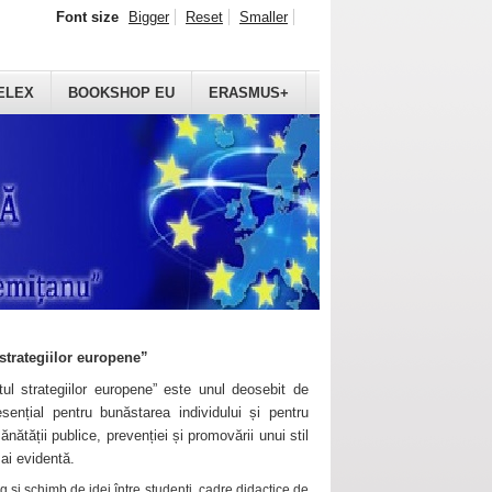
Font size
Bigger
Reset
Smaller
ELEX
BOOKSHOP EU
ERASMUS+
strategiilor europene”
ul strategiilor europene” este unul deosebit de
sențial pentru bunăstarea individului și pentru
ănătății publice, prevenției și promovării unui stil
mai evidentă.
 și schimb de idei între studenți, cadre didactice de