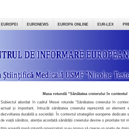
 EUROPEI
EURONEWS
EUROPA ONLINE
EUR-LEX
PR
Masa rotundă “Sănătatea creierului în contextul 
Subiectul abordat în cadrul Mesei rotunde “Sănătatea creierului în context
actual și important, întrucât sănătatea creierului reprezintă un element e
dezvoltarea durabilă a societății. În contextul strategiilor europene dedicate s
de viață sănătos, atenția acordată sănătății creierului devine o prioritate tot 
Prin această masă rotundă organizatorii şi-au propus să creeze un spațiu de dialog