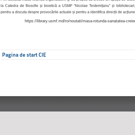
la Catedra de filosofie și bioetică a USMF “Nicolae Testemițanu” și bibliotecari,
pentru a discuta despre provocările actuale și pentru a identifica direcții de acțiune
https://library.usmf.md/ro/noutati/masa-rotunda-sanatatea-creier
Pagina de start CIE