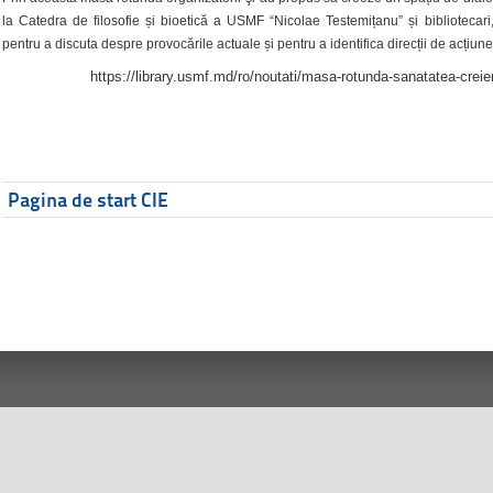
la Catedra de filosofie și bioetică a USMF “Nicolae Testemițanu” și bibliotecari,
pentru a discuta despre provocările actuale și pentru a identifica direcții de acțiune
https://library.usmf.md/ro/noutati/masa-rotunda-sanatatea-creier
Pagina de start CIE