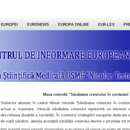
 EUROPEI
EURONEWS
EUROPA ONLINE
EUR-LEX
PR
Masa rotundă “Sănătatea creierului în contextul 
Subiectul abordat în cadrul Mesei rotunde “Sănătatea creierului în context
actual și important, întrucât sănătatea creierului reprezintă un element e
dezvoltarea durabilă a societății. În contextul strategiilor europene dedicate s
de viață sănătos, atenția acordată sănătății creierului devine o prioritate tot 
Prin această masă rotundă organizatorii şi-au propus să creeze un spațiu de dialog