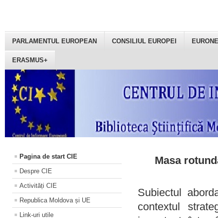
PARLAMENTUL EUROPEAN
CONSILIUL EUROPEI
EURON
ERASMUS+
Pagina de start CIE
Masa rotundă
Despre CIE
Activități CIE
Subiectul aborda
Republica Moldova și UE
contextul strat
Link-uri utile