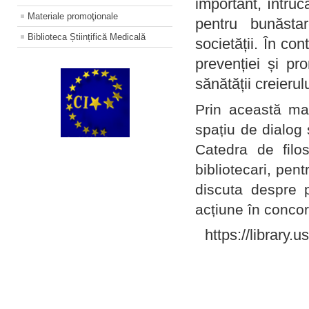
important, întruc
Materiale promoţionale
pentru bunăstar
Biblioteca Științifică Medicală
societății. În con
prevenției și pr
sănătății creierul
Prin această ma
spațiu de dialog 
Catedra de filo
bibliotecari, pent
discuta despre p
acțiune în concord
https://library.