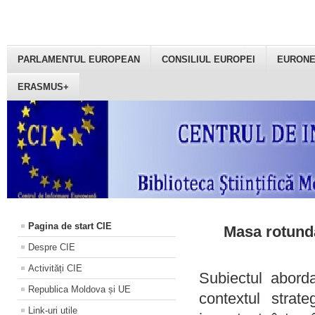
PARLAMENTUL EUROPEAN
CONSILIUL EUROPEI
EURON
ERASMUS+
Pagina de start CIE
Masa rotundă
Despre CIE
Activități CIE
Subiectul aborda
Republica Moldova și UE
contextul strat
Link-uri utile