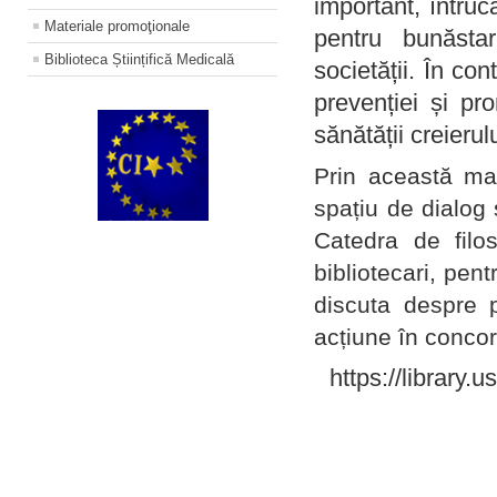
important, întruc
Materiale promoţionale
pentru bunăstar
Biblioteca Științifică Medicală
societății. În con
prevenției și pr
sănătății creierul
Prin această ma
spațiu de dialog 
Catedra de filo
bibliotecari, pent
discuta despre p
acțiune în concord
https://library.