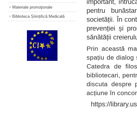
important, întruc
Materiale promoţionale
pentru bunăstar
Biblioteca Științifică Medicală
societății. În con
prevenției și pr
sănătății creierul
Prin această ma
spațiu de dialog 
Catedra de filo
bibliotecari, pent
discuta despre p
acțiune în concord
https://library.