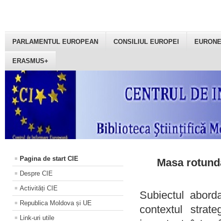
PARLAMENTUL EUROPEAN
CONSILIUL EUROPEI
EURON
ERASMUS+
Pagina de start CIE
Masa rotundă
Despre CIE
Activități CIE
Subiectul aborda
Republica Moldova și UE
contextul strat
Link-uri utile