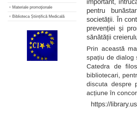
important, întruc
Materiale promoţionale
pentru bunăstar
Biblioteca Științifică Medicală
societății. În con
prevenției și pr
sănătății creierul
Prin această ma
spațiu de dialog 
Catedra de filo
bibliotecari, pent
discuta despre p
acțiune în concord
https://library.