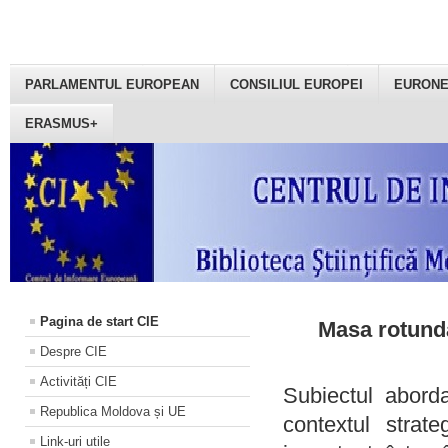
PARLAMENTUL EUROPEAN
CONSILIUL EUROPEI
EURON
ERASMUS+
Pagina de start CIE
Masa rotundă
Despre CIE
Activități CIE
Subiectul aborda
Republica Moldova și UE
contextul strat
Link-uri utile