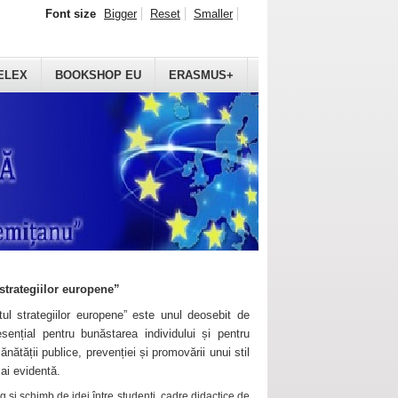
Font size
Bigger
Reset
Smaller
ELEX
BOOKSHOP EU
ERASMUS+
strategiilor europene”
ul strategiilor europene” este unul deosebit de
sențial pentru bunăstarea individului și pentru
ănătății publice, prevenției și promovării unui stil
mai evidentă.
 și schimb de idei între studenți, cadre didactice de