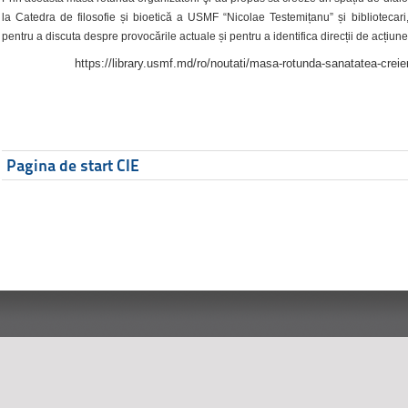
la Catedra de filosofie și bioetică a USMF “Nicolae Testemițanu” și bibliotecari,
pentru a discuta despre provocările actuale și pentru a identifica direcții de acțiune
https://library.usmf.md/ro/noutati/masa-rotunda-sanatatea-creier
Pagina de start CIE