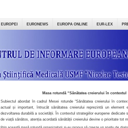
 EUROPEI
EURONEWS
EUROPA ONLINE
EUR-LEX
PR
Masa rotundă “Sănătatea creierului în contextul 
Subiectul abordat în cadrul Mesei rotunde “Sănătatea creierului în context
actual și important, întrucât sănătatea creierului reprezintă un element e
dezvoltarea durabilă a societății. În contextul strategiilor europene dedicate s
de viață sănătos, atenția acordată sănătății creierului devine o prioritate tot 
Prin această masă rotundă organizatorii şi-au propus să creeze un spațiu de dialog