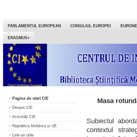
PARLAMENTUL EUROPEAN
CONSILIUL EUROPEI
EURON
ERASMUS+
Pagina de start CIE
Masa rotundă
Despre CIE
Activități CIE
Subiectul aborda
Republica Moldova și UE
contextul strat
Link-uri utile