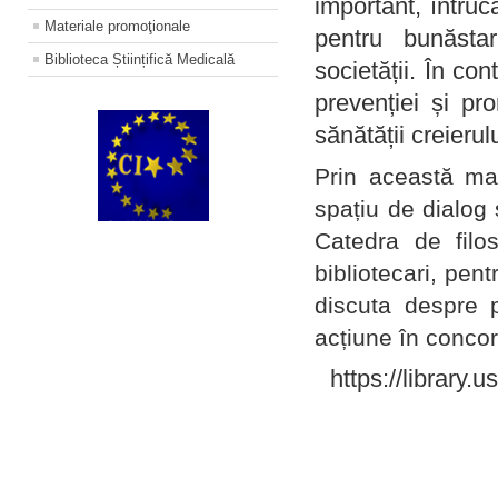
important, întruc
Materiale promoţionale
pentru bunăstar
Biblioteca Științifică Medicală
societății. În con
prevenției și pr
sănătății creierul
Prin această ma
spațiu de dialog 
Catedra de filo
bibliotecari, pent
discuta despre p
acțiune în concord
https://library.