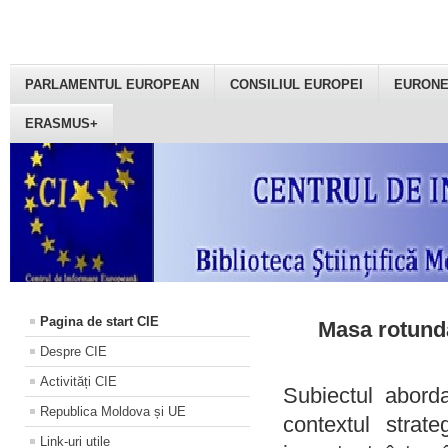
PARLAMENTUL EUROPEAN
CONSILIUL EUROPEI
EURON
ERASMUS+
Pagina de start CIE
Masa rotundă
Despre CIE
Activități CIE
Subiectul aborda
Republica Moldova și UE
contextul strat
Link-uri utile