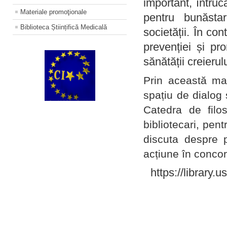
important, întruc
Materiale promoţionale
pentru bunăstar
Biblioteca Științifică Medicală
societății. În con
prevenției și pr
sănătății creierul
Prin această ma
spațiu de dialog 
Catedra de filo
bibliotecari, pent
discuta despre p
acțiune în concord
https://library.