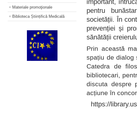
important, întruc
Materiale promoţionale
pentru bunăstar
Biblioteca Științifică Medicală
societății. În con
prevenției și pr
sănătății creierul
Prin această ma
spațiu de dialog 
Catedra de filo
bibliotecari, pent
discuta despre p
acțiune în concord
https://library.