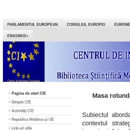
PARLAMENTUL EUROPEAN
CONSILIUL EUROPEI
EURON
ERASMUS+
Pagina de start CIE
Masa rotundă
Despre CIE
Activități CIE
Subiectul aborda
Republica Moldova și UE
contextul strat
Link-uri utile