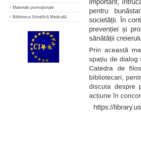
important, întruc
Materiale promoţionale
pentru bunăstar
Biblioteca Științifică Medicală
societății. În con
prevenției și pr
sănătății creierul
Prin această ma
spațiu de dialog 
Catedra de filo
bibliotecari, pent
discuta despre p
acțiune în concord
https://library.