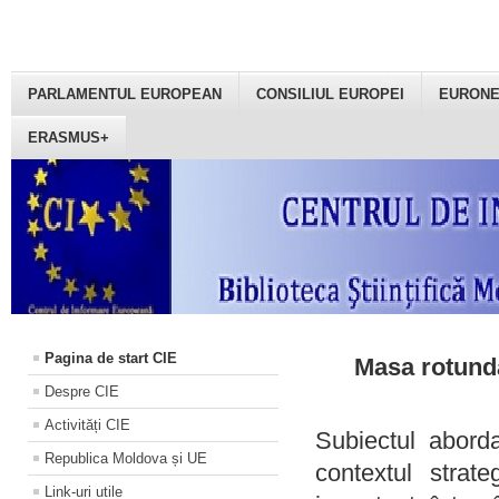
PARLAMENTUL EUROPEAN
CONSILIUL EUROPEI
EURON
ERASMUS+
Pagina de start CIE
Masa rotundă
Despre CIE
Activități CIE
Subiectul aborda
Republica Moldova și UE
contextul strat
Link-uri utile