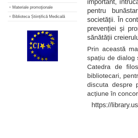
important, întruc
Materiale promoţionale
pentru bunăstar
Biblioteca Științifică Medicală
societății. În con
prevenției și pr
sănătății creierul
Prin această ma
spațiu de dialog 
Catedra de filo
bibliotecari, pent
discuta despre p
acțiune în concord
https://library.