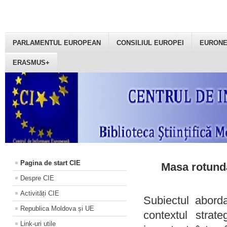
PARLAMENTUL EUROPEAN
CONSILIUL EUROPEI
EURON
ERASMUS+
Pagina de start CIE
Masa rotundă
Despre CIE
Activități CIE
Subiectul aborda
Republica Moldova și UE
contextul strat
Link-uri utile