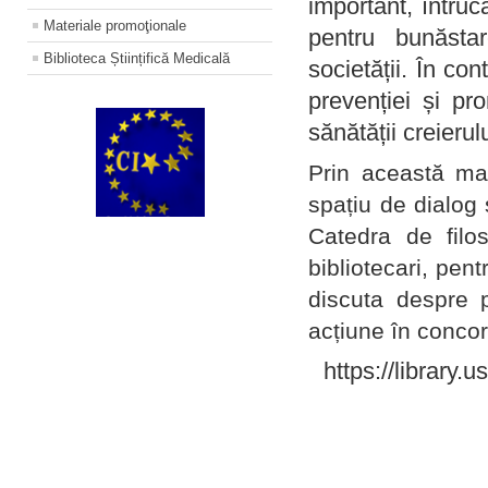
important, întruc
Materiale promoţionale
pentru bunăstar
Biblioteca Științifică Medicală
societății. În con
prevenției și pr
sănătății creierul
Prin această ma
spațiu de dialog 
Catedra de filo
bibliotecari, pent
discuta despre p
acțiune în concord
https://library.