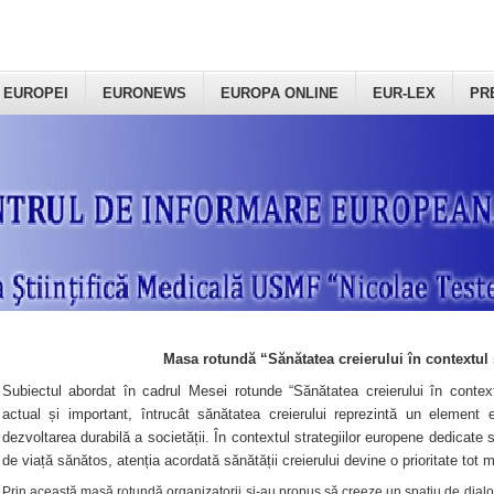
 EUROPEI
EURONEWS
EUROPA ONLINE
EUR-LEX
PR
Masa rotundă “Sănătatea creierului în contextul 
Subiectul abordat în cadrul Mesei rotunde “Sănătatea creierului în context
actual și important, întrucât sănătatea creierului reprezintă un element e
dezvoltarea durabilă a societății. În contextul strategiilor europene dedicate s
de viață sănătos, atenția acordată sănătății creierului devine o prioritate tot 
Prin această masă rotundă organizatorii şi-au propus să creeze un spațiu de dialog