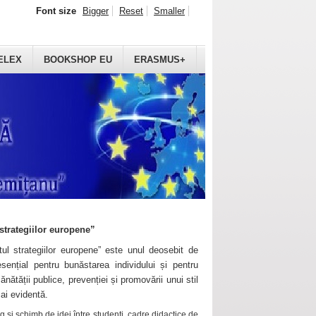
Font size
Bigger
Reset
Smaller
ELEX
BOOKSHOP EU
ERASMUS+
strategiilor europene”
ul strategiilor europene” este unul deosebit de
sențial pentru bunăstarea individului și pentru
ănătății publice, prevenției și promovării unui stil
mai evidentă.
 și schimb de idei între studenți, cadre didactice de