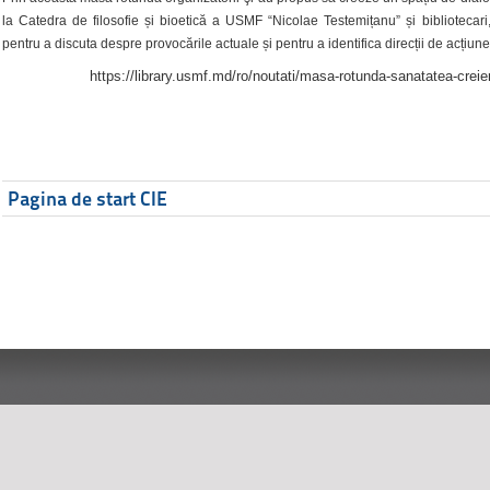
la Catedra de filosofie și bioetică a USMF “Nicolae Testemițanu” și bibliotecari,
pentru a discuta despre provocările actuale și pentru a identifica direcții de acțiune
https://library.usmf.md/ro/noutati/masa-rotunda-sanatatea-creier
Pagina de start CIE