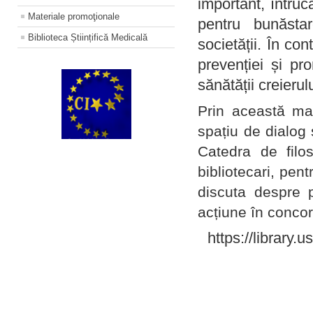
important, întruc
Materiale promoţionale
pentru bunăstar
Biblioteca Științifică Medicală
societății. În con
prevenției și pr
sănătății creierul
Prin această ma
spațiu de dialog 
Catedra de filo
bibliotecari, pent
discuta despre p
acțiune în concord
https://library.