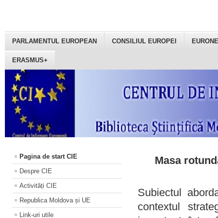
PARLAMENTUL EUROPEAN
CONSILIUL EUROPEI
EURON
ERASMUS+
Pagina de start CIE
Masa rotundă
Despre CIE
Activități CIE
Subiectul aborda
Republica Moldova și UE
contextul strat
Link-uri utile