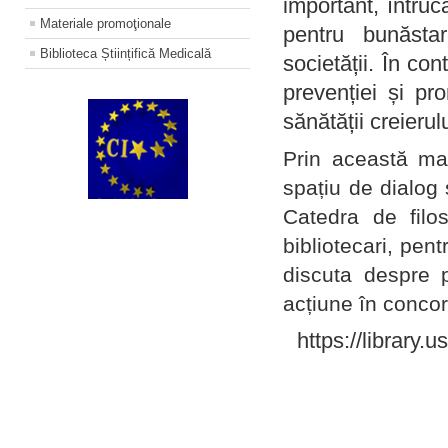
important, întruc
Materiale promoţionale
pentru bunăstar
Biblioteca Științifică Medicală
societății. În con
prevenției și pr
sănătății creierul
Prin această ma
spațiu de dialog 
Catedra de filo
bibliotecari, pent
discuta despre p
acțiune în concord
https://library.