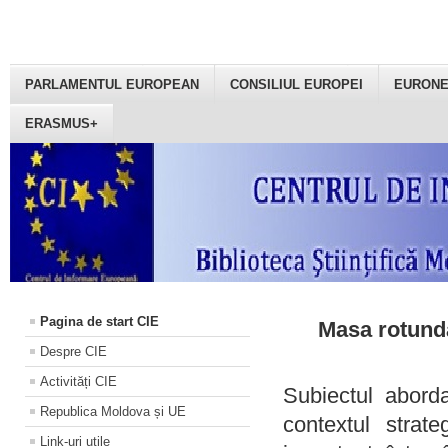
PARLAMENTUL EUROPEAN
CONSILIUL EUROPEI
EURON
ERASMUS+
Pagina de start CIE
Masa rotundă
Despre CIE
Activități CIE
Subiectul aborda
Republica Moldova și UE
contextul strat
Link-uri utile