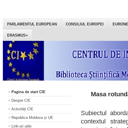
PARLAMENTUL EUROPEAN
CONSILIUL EUROPEI
EURON
ERASMUS+
Pagina de start CIE
Masa rotundă
Despre CIE
Activități CIE
Subiectul aborda
Republica Moldova și UE
contextul strat
Link-uri utile