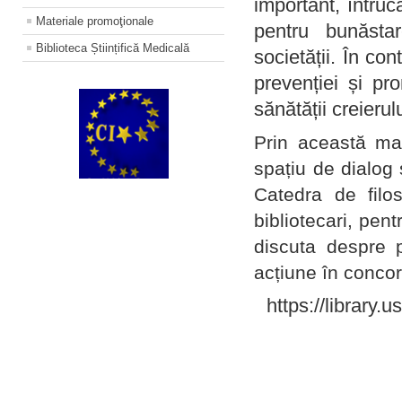
important, întruc
Materiale promoţionale
pentru bunăstar
Biblioteca Științifică Medicală
societății. În con
prevenției și pr
sănătății creierul
Prin această ma
spațiu de dialog 
Catedra de filo
bibliotecari, pent
discuta despre p
acțiune în concord
https://library.